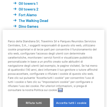
Oil towers 1
Oil towers 2
Fort Alamo
The Walking Dead
Dino Games
Splish Splat
Dora’s Train Adventure
Parco della Standiana Srl, Travelmix Srl e Parques Reunidos Servicios
Boots’ Balloons
Centrales, S.A., i soggetti responsabili di questo sito web, utilizzano
PAW Patrol Adventure Bay
cookie proprietari e di terze parti per consentire il funzionamento del
sito web, configurare l'accesso degli utenti con determinate
PAW Patrol To The Rescue
caratteristiche, monitorare i servizi forniti e visualizzare pubblicità
Rubble’s Rapids
personalizzate in base a un profilo creato sulle abitudini di
navigazione degli utenti (ad esempio, le pagine visitate). Se hai meno
Adventure Bay Carousel
di quattordici (14) anni, devi informare il tuo genitore o tutore affinché
Jellyfish Jam
possa accettare, configurare o rifiutare i cookie di questo sito web.
Bikini Bottom Express
Fare clic sul pulsante "Accetta tutti i cookie" per consentire l'uso di
tutti i cookie o fare clic su "Impostazioni cookie" per configurare o
Cowabunga Carts
rifiutare l'uso dei cookie. Per ulteriori informazioni, si prega di
Giochi a premio
consultare la nostra Politica sui cookie
qui
Spettacoli & Animazioni
Hot Wheels City, La Nuova Sfida - Stunt Show
Rifiuta tutti
Accetta tutti i cookie
Meet & Greet Nickelodeon