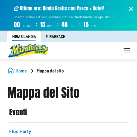
Ultime ore: Bimbi Gratis con Parco + Hotel!
I bambini fino a 10 anni entrano gratis a Mirabilandia,
scopri di più
.
:
:
:
00
15
40
14
GIORNI
ORE
MIN
SEC
MIRABILANDIA
MIRABEACH
Home
Mappa del sito
Mappa del Sito
Eventi
Fluo Party