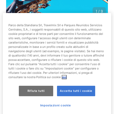
1/9
Parco della Standiana Srl, Travelmix Srl e Parques Reunidos Servicios
Vedi sulla Mappa
Centrales, S.A., i soggetti responsabili di questo sito web, utilizzano
cookie proprietari e di terze parti per consentire il funzionamento del
sito web, configurare l'accesso degli utenti con determinate
Estrema
caratteristiche, monitorare i servizi forniti e visualizzare pubblicità
personalizzate in base a un profilo creato sulle abitudini di
navigazione degli utenti (ad esempio, le pagine visitate). Se hai meno
Adventureland
di quattordici (14) anni, devi informare il tuo genitore o tutore affinché
possa accettare, configurare o rifiutare i cookie di questo sito web.
Fare clic sul pulsante "Accetta tutti i cookie" per consentire l'uso di
Tipo di Attrazione
tutti i cookie o fare clic su "Impostazioni cookie" per configurare o
Roller coaster
rifiutare l'uso dei cookie. Per ulteriori informazioni, si prega di
consultare la nostra Politica sui cookie
qui
Teenager e Adulti
Rifiuta tutti
Accetta tutti i cookie
Limiti di accesso
Altezza minima: 140 cm
Impostazioni cookie