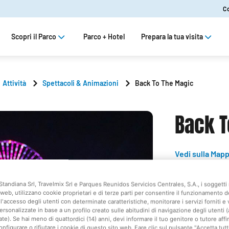
C
Scopri il Parco
Parco + Hotel
Prepara la tua visita
Attività
Spettacoli & Animazioni
Back To The Magic
Back T
Vedi sulla Map
Action 
Standiana Srl, Travelmix Srl e Parques Reunidos Servicios Centrales, S.A., i soggetti 
web, utilizzano cookie proprietari e di terze parti per consentire il funzionamento d
l'accesso degli utenti con determinate caratteristiche, monitorare i servizi forniti e 
Per tutti
ersonalizzate in base a un profilo creato sulle abitudini di navigazione degli utenti 
ate). Se hai meno di quattordici (14) anni, devi informare il tuo genitore o tutore af
onfigurare o rifiutare i cookie di questo sito web. Fare clic sul pulsante "Accetta tutt