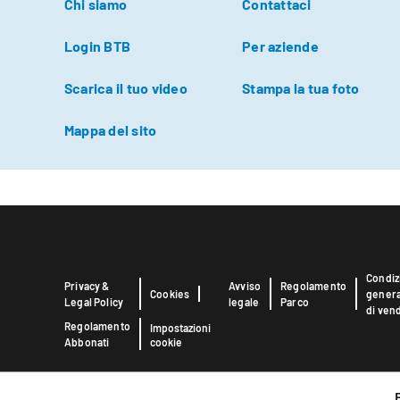
Chi siamo
Contattaci
Login BTB
Per aziende
Scarica il tuo video
Stampa la tua foto
Mappa del sito
Condiz
Privacy &
Avviso
Regolamento
Cookies
genera
Legal Policy
legale
Parco
di vend
Regolamento
Impostazioni
cookie
Abbonati