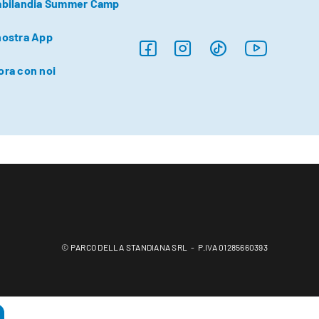
abilandia Summer Camp
nostra App
ora con noi
© PARCO DELLA STANDIANA SRL - P.IVA 01285660393