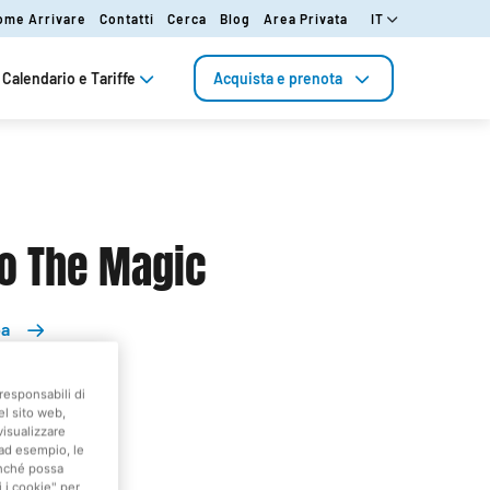
ome Arrivare
Contatti
Cerca
Blog
Area Privata
IT
Calendario e Tariffe
Acquista e prenota
o The Magic
pa
Show
responsabili di
el sito web,
visualizzare
(ad esempio, le
finché possa
i i cookie" per