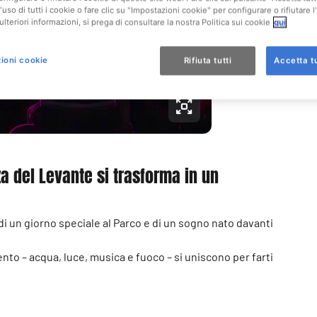
Gratuito
'uso di tutti i cookie o fare clic su "Impostazioni cookie" per configurare o rifiutare l
ulteriori informazioni, si prega di consultare la nostra Politica sui cookie
qui
Accessibi
ioni cookie
Rifiuta tutti
Accetta tu
Piazza d
za del Levante si trasforma in un
 di un giorno speciale al Parco e di un sogno nato davanti
to – acqua, luce, musica e fuoco – si uniscono per farti