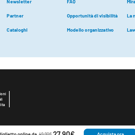
Newsletter
FAQ
Mir
Partner
Opportunità di visibilità
La 
Cataloghi
Modello organizzativo
Lav
ioni
li
ita
27,90€
Biglietto online da
Acquista ora
49,90€