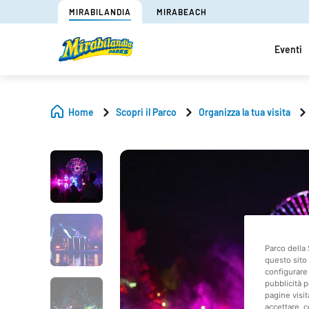
MIRABILANDIA
MIRABEACH
Eventi
Home
Scopri il Parco
Organizza la tua visita
Parco della 
questo sito 
configurare 
pubblicità p
pagine visit
accettare, c