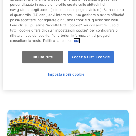
Visita il Nickelodeon Shop e lascia che la
personalizzate in base a un profilo creato sulle abitudini di
magia di Nickelodeon ti accompagni
navigazione degli utenti (ad esempio, le pagine visitate). Se hai meno
di quattordici (14) anni, devi informare il tuo genitore o tutore affinché
anche a casa
possa accettare, configurare o rifiutare i cookie di questo sito web.
Fare clic sul pulsante "Accetta tutti i cookie" per consentire l'uso di
tutti i cookie o fare clic su "Impostazioni cookie" per configurare o
Qui troverai una vasta selezione di regali e gadget
rifiutare l'uso dei cookie. Per ulteriori informazioni, si prega di
dedicati a
SpongeBob
e i suoi amici, la
PAW Patrol
, le
consultare la nostra Politica sui cookie
qui
leggendarie
Tartarughe Ninja
e
Dora
.
Rifiuta tutti
Accetta tutti i cookie
Che tu stia cercando il regalo ideale o un souvenir per
ricordare la tua avventura, il
Nickelodeon Shop
ha
qualcosa per tutti, grandi e piccini.
Impostazioni cookie