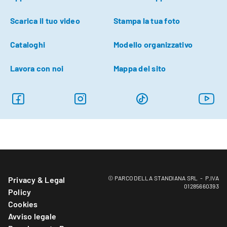
Scarica il tuo video
Stampa la tua foto
Cataloghi
Modello organizzativo
Lavora con noi
Mappa del sito
© PARCO DELLA STANDIANA SRL - P.IVA
Privacy & Legal
01285660393
Policy
Cookies
Avviso legale