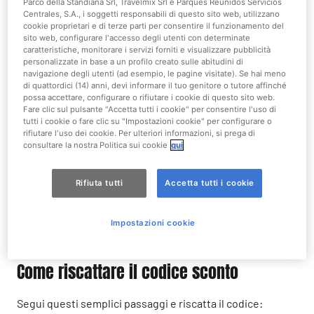
Promozione non valida per lo stesso giorno di acquisto.
Parco della Standiana Srl, Travelmix Srl e Parques Reunidos Servicios
Centrales, S.A., i soggetti responsabili di questo sito web, utilizzano
cookie proprietari e di terze parti per consentire il funzionamento del
sito web, configurare l'accesso degli utenti con determinate
caratteristiche, monitorare i servizi forniti e visualizzare pubblicità
personalizzate in base a un profilo creato sulle abitudini di
navigazione degli utenti (ad esempio, le pagine visitate). Se hai meno
di quattordici (14) anni, devi informare il tuo genitore o tutore affinché
possa accettare, configurare o rifiutare i cookie di questo sito web.
Fare clic sul pulsante "Accetta tutti i cookie" per consentire l'uso di
tutti i cookie o fare clic su "Impostazioni cookie" per configurare o
rifiutare l'uso dei cookie. Per ulteriori informazioni, si prega di
consultare la nostra Politica sui cookie
qui
Rifiuta tutti
Accetta tutti i cookie
Impostazioni cookie
Come riscattare il codice sconto
Segui questi semplici passaggi e riscatta il codice: