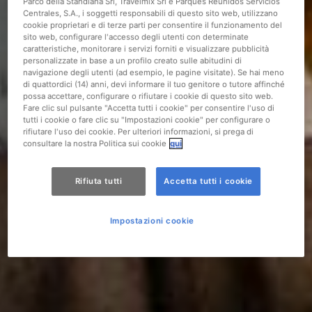
Parco della Standiana Srl, Travelmix Srl e Parques Reunidos Servicios
Centrales, S.A., i soggetti responsabili di questo sito web, utilizzano
cookie proprietari e di terze parti per consentire il funzionamento del
sito web, configurare l'accesso degli utenti con determinate
caratteristiche, monitorare i servizi forniti e visualizzare pubblicità
personalizzate in base a un profilo creato sulle abitudini di
navigazione degli utenti (ad esempio, le pagine visitate). Se hai meno
di quattordici (14) anni, devi informare il tuo genitore o tutore affinché
possa accettare, configurare o rifiutare i cookie di questo sito web.
Fare clic sul pulsante "Accetta tutti i cookie" per consentire l'uso di
tutti i cookie o fare clic su "Impostazioni cookie" per configurare o
rifiutare l'uso dei cookie. Per ulteriori informazioni, si prega di
consultare la nostra Politica sui cookie
qui
Rifiuta tutti
Accetta tutti i cookie
Impostazioni cookie