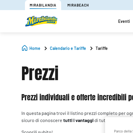
MIRABILANDIA
MIRABEACH
Eventi
Home
Calendario e Tariffe
Tariffe
Prezzi
Prezzi individuali e offerte incredibili
In questa pagina trovi il listino prezzi completo per ogn
sicuro di conoscere
tutti i vantaggi
di tutte le tipologi
Scoprili subito!
Parco della 