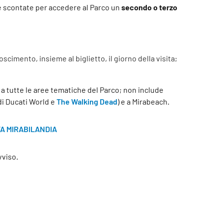
ffe scontate per accedere al Parco un
secondo o terzo
imento, insieme al biglietto, il giorno della visita;
i e a tutte le aree tematiche del Parco; non include
i Ducati World e
The Walking Dead
) e a Mirabeach.
A MIRABILANDIA
vviso.