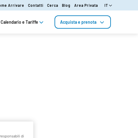
ome Arrivare
Contatti
Cerca
Blog
Area Privata
IT
Calendario e Tariffe
Acquista e prenota
responsabili di