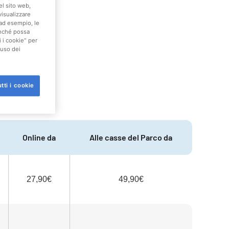
el sito web,
visualizzare
(ad esempio, le
finché possa
i i cookie" per
'uso dei
tti i cookie
Online da
Alle casse del Parco da
27,90€
49,90€