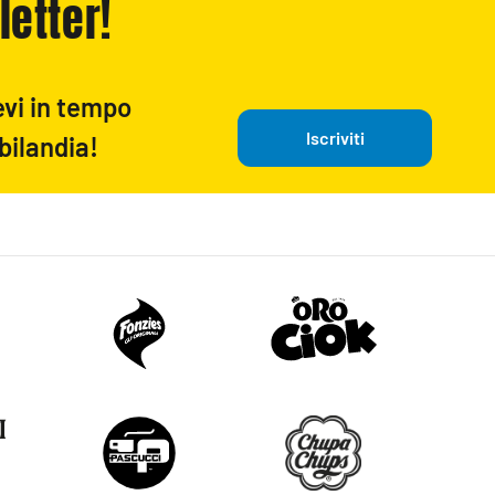
letter!
evi in tempo
Iscriviti
bilandia!