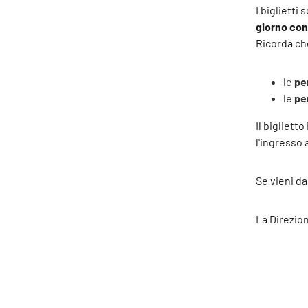
I biglietti
giorno co
Ricorda ch
le
pe
le
pe
Il bigliett
l'ingresso 
Se vieni d
La Direzion