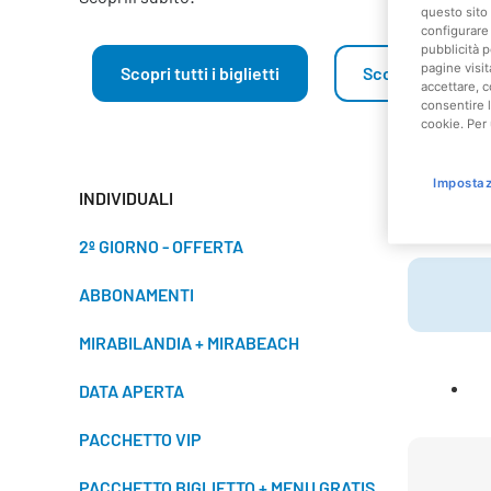
questo sito 
configurare 
pubblicità p
pagine visit
Scopri tutti i biglietti
Scopri tutti gli
accettare, c
consentire l
cookie. Per 
Impostaz
TARIFFE 
INDIVIDUALI
2º GIORNO - OFFERTA
ABBONAMENTI
MIRABILANDIA + MIRABEACH
DATA APERTA
PACCHETTO VIP
PACCHETTO BIGLIETTO + MENU GRATIS