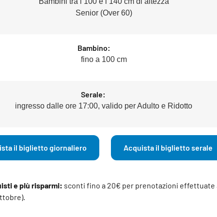
Bambini tra i 100 e i 140 cm di altezza
Senior (Over 60)
Bambino:
fino a 100 cm
Serale:
ingresso dalle ore 17:00, valido per Adulto e Ridotto
sta il biglietto giornaliero
Acquista il biglietto serale
sti e più risparmi:
sconti fino a 20€ per prenotazioni effettuate a
ottobre).