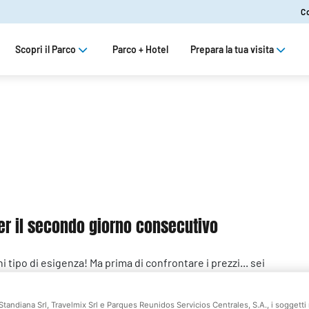
C
Scopri il Parco
Parco + Hotel
Prepara la tua visita
 per il secondo giorno consecutivo
i tipo di esigenza! Ma prima di confrontare i prezzi... sei
e di esperienza disponibili?
Standiana Srl, Travelmix Srl e Parques Reunidos Servicios Centrales, S.A., i soggetti 