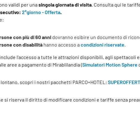
 sono validi per una
singola giornata di visita
. Consulta qui le tari
nsecutivo:
2°giorno - Offerta
.
e:
rsone con più di 60 anni
dovranno esibire un documento di riconosc
rsone con disabilità
hanno accesso a
condizioni riservate
.
o include l'accesso a tutte le attrazioni disponibili, agli spettacol
alle aree a pagamento di Mirablilandia (
Simulatori Motion Sphere
d
a lontano, scopri i nostri pacchetti PARCO+HOTEL:
SUPEROFFERT
e si riserva il diritto di modificare condizioni e tariffe senza prea