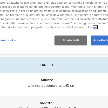
web, utilizzano cookie proprietari e di terze parti per consentire il funzionamento d
l'accesso degli utenti con determinate caratteristiche, monitorare i servizi forniti e 
ersonalizzate in base a un profilo creato sulle abitudini di navigazione degli utenti 
ate). Se hai meno di quattordici (14) anni, devi informare il tuo genitore o tutore af
 abbonamenti
onfigurare o rifiutare i cookie di questo sito web. Fare clic sul pulsante "Accetta tutt
'uso di tutti i cookie o fare clic su "Impostazioni cookie" per configurare o rifiutare l
ulteriori informazioni, si prega di consultare la nostra Politica sui cookie
qui
ioni cookie
Rifiuta tutti
Accetta tu
INDIVIDUALI
TARIFFE
Adulto:
altezza superiore ai 140 cm
Ridotto: