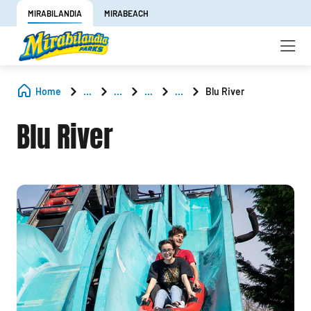
MIRABILANDIA
MIRABEACH
Home
...
...
...
...
Blu River
Blu River