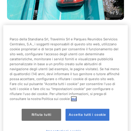
1/5
Vedi sulla Mappa
Parco della Standiana Srl, Travelmix Srl e Parques Reunidos Servicios
Centrales, S.A., i soggetti responsabili di questo sito web, utilizzano
Moderata
cookie proprietari e di terze parti per consentire il funzionamento del
sito web, configurare l'accesso degli utenti con determinate
caratteristiche, monitorare i servizi forniti e visualizzare pubblicità
Route 66
personalizzate in base a un profilo creato sulle abitudini di
navigazione degli utenti (ad esempio, le pagine visitate). Se hai meno
di quattordici (14) anni, devi informare il tuo genitore o tutore affinché
Tipo di Attrazione
possa accettare, configurare o rifiutare i cookie di questo sito web.
Acqua
Fare clic sul pulsante "Accetta tutti i cookie" per consentire l'uso di
tutti i cookie o fare clic su "Impostazioni cookie" per configurare o
rifiutare l'uso dei cookie. Per ulteriori informazioni, si prega di
Tutti
consultare la nostra Politica sui cookie
qui
Limiti di accesso
Rifiuta tutti
Accetta tutti i cookie
Altezza minima: 90 cm
Si richiede un accompagnatore adulto: