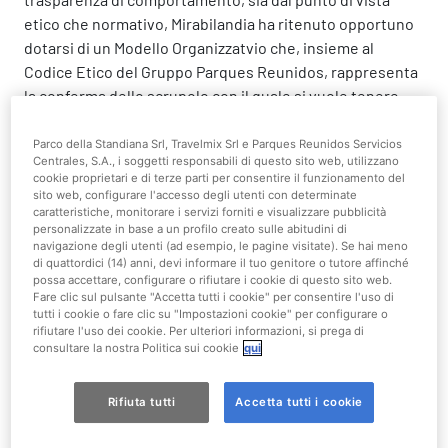
etico che normativo, Mirabilandia ha ritenuto opportuno
dotarsi di un Modello Organizzatvio che, insieme al
Codice Etico del Gruppo Parques Reunidos, rappresenta
la conferma dello scrupolo con il quale si vuole tenere
fede alle responsabilità etiche derivanti dall’attività
svolta.
Parco della Standiana Srl, Travelmix Srl e Parques Reunidos Servicios
Centrales, S.A., i soggetti responsabili di questo sito web, utilizzano
cookie proprietari e di terze parti per consentire il funzionamento del
Questo impegno accomuna indistintamente Mirabilandia
sito web, configurare l'accesso degli utenti con determinate
e tutti i propri collaboratori, nell’ambito delle rispettive
caratteristiche, monitorare i servizi forniti e visualizzare pubblicità
personalizzate in base a un profilo creato sulle abitudini di
attività svolte.
navigazione degli utenti (ad esempio, le pagine visitate). Se hai meno
di quattordici (14) anni, devi informare il tuo genitore o tutore affinché
Per la verifica imparziale della corretta applicazione di
possa accettare, configurare o rifiutare i cookie di questo sito web.
tutto quanto contenuto nel Modello Organizzativo e nel
Fare clic sul pulsante "Accetta tutti i cookie" per consentire l'uso di
tutti i cookie o fare clic su "Impostazioni cookie" per configurare o
Codice di Condotta, è stato istituito un apposito Organo
rifiutare l'uso dei cookie. Per ulteriori informazioni, si prega di
di Vigilanza perfettamente autonomo ed indipendente,
consultare la nostra Politica sui cookie
qui
come disposto anche dalla normativa 231/08 alla quale
viene fatto espresso riferimento.
Rifiuta tutti
Accetta tutti i cookie
Pertanto ogni dubbio o denuncia di violazione dei principi