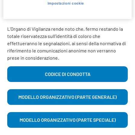
etici contenuti nel Modello Organizzativo e nel Codice di
Impostazioni cookie
Condotta di Mirabilandia, dovrà essere sottoposto
a:
odv@mirabilandia.it
L’Organo di Vigilanza rende noto che, fermo restando la
totale riservatezza sull’identità di coloro che
effettueranno le segnalazioni, ai sensi della normativa di
riferimento le comunicazioni anonime non verranno
prese in considerazione.
CODICE DI CONDOTTA
MODELLO ORGANIZZATIVO (PARTE GENERALE)
MODELLO ORGANIZZATIVO (PARTE SPECIALE)