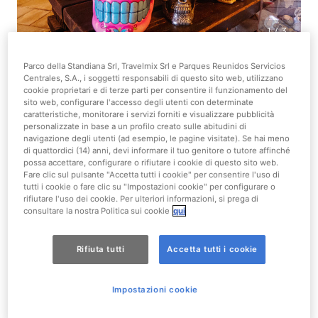
1/3
Parco della Standiana Srl, Travelmix Srl e Parques Reunidos Servicios
Regali & Souvenir
Centrales, S.A., i soggetti responsabili di questo sito web, utilizzano
cookie proprietari e di terze parti per consentire il funzionamento del
sito web, configurare l'accesso degli utenti con determinate
Adventureland
caratteristiche, monitorare i servizi forniti e visualizzare pubblicità
personalizzate in base a un profilo creato sulle abitudini di
navigazione degli utenti (ad esempio, le pagine visitate). Se hai meno
Far West Valley, vicino all'ingresso dell'attrazione
di quattordici (14) anni, devi informare il tuo genitore o tutore affinché
Katun e vicino al ristorante Katun Grill
possa accettare, configurare o rifiutare i cookie di questo sito web.
Fare clic sul pulsante "Accetta tutti i cookie" per consentire l'uso di
tutti i cookie o fare clic su "Impostazioni cookie" per configurare o
Accesso per disabili
rifiutare l'uso dei cookie. Per ulteriori informazioni, si prega di
consultare la nostra Politica sui cookie
qui
Mostra più dettagli
Rifiuta tutti
Accetta tutti i cookie
Impostazioni cookie
Rivivi la magica atmosfera dei Maya per