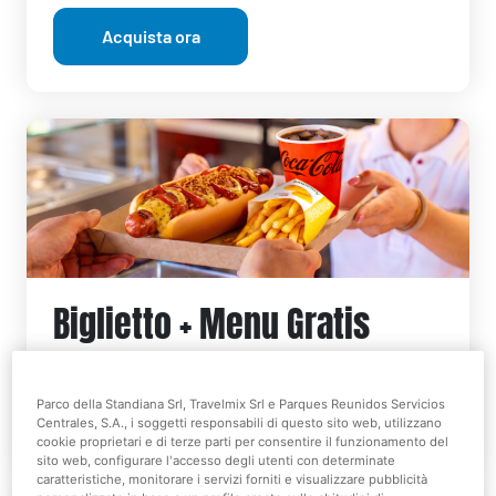
Acquista ora
Biglietto + Menu Gratis
Parco della Standiana Srl, Travelmix Srl e Parques Reunidos Servicios
Acquista ora
Centrales, S.A., i soggetti responsabili di questo sito web, utilizzano
cookie proprietari e di terze parti per consentire il funzionamento del
sito web, configurare l'accesso degli utenti con determinate
caratteristiche, monitorare i servizi forniti e visualizzare pubblicità
I bimbi entrano gratis a Mirabilandia!