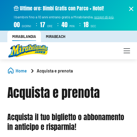
Ultime ore: Bimbi Gratis con Parco + Hotel!
I bambini fino a 10 anni entrano gratis a Mirabilandia,
scopri di più
.
:
:
:
00
17
40
17
GIORNI
ORE
MIN
SEC
MIRABILANDIA
MIRABEACH
Home
Acquista e prenota
Acquista e prenota
Acquista il tuo biglietto o abbonamento
in anticipo e risparmia!