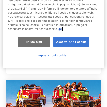
personalizzate in base a un profilo creato sulle abitudini di
navigazione degli utenti (ad esempio, le pagine visitate). Se hai meno
di quattordici (14) anni, devi informare il tuo genitore o tutore affinché
possa accettare, configurare o rifiutare i cookie di questo sito web.
Fare clic sul pulsante "Accetta tutti i cookie" per consentire l'uso di
tutti i cookie o fare clic su "Impostazioni cookie" per configurare o
rifiutare l'uso dei cookie. Per ulteriori informazioni, si prega di
consultare la nostra Politica sui cookie
qui
Parco + Hotel
Rifiuta tutti
Accetta tutti i cookie
Impostazioni cookie
Scopri di più