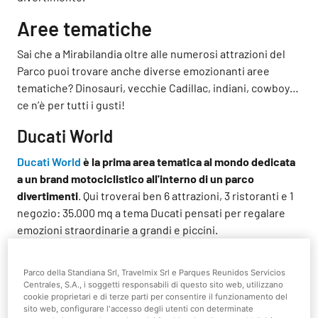
Aree tematiche
Sai che a Mirabilandia oltre alle numerosi attrazioni del
Parco puoi trovare anche diverse emozionanti aree
tematiche? Dinosauri, vecchie Cadillac, indiani, cowboy…
ce n’è per tutti i gusti!
Ducati World
Ducati World
è la prima area tematica al mondo dedicata
a un brand motociclistico all'interno di un parco
divertimenti
. Qui troverai ben 6 attrazioni, 3 ristoranti e 1
negozio: 35.000 mq a tema Ducati pensati per regalare
emozioni straordinarie a grandi e piccini.
Cerchi qualcosa di tranquillo da fare con i bambini? Salta
Parco della Standiana Srl, Travelmix Srl e Parques Reunidos Servicios
a bordo delle moto di
Kiddy Monster
e preparati a toccare
Centrales, S.A., i soggetti responsabili di questo sito web, utilizzano
il cielo con un dito! Viaggi con gli amici e stai pensando a
cookie proprietari e di terze parti per consentire il funzionamento del
qualcosa di più adrenalinico? Guida le moto di
Desmo
sito web, configurare l'accesso degli utenti con determinate