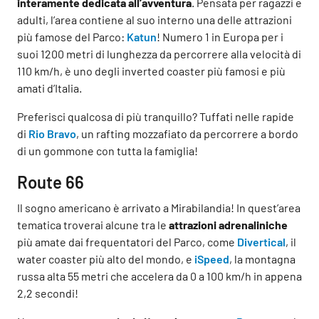
interamente dedicata all’avventura
. Pensata per ragazzi e
adulti, l’area contiene al suo interno una delle attrazioni
più famose del Parco:
Katun
! Numero 1 in Europa per i
suoi 1200 metri di lunghezza da percorrere alla velocità di
110 km/h, è uno degli inverted coaster più famosi e più
amati d’Italia.
Preferisci qualcosa di più tranquillo? Tuffati nelle rapide
di
Rio Bravo
, un rafting mozzafiato da percorrere a bordo
di un gommone con tutta la famiglia!
Route 66
Il sogno americano è arrivato a Mirabilandia! In quest’area
tematica troverai alcune tra le
attrazioni adrenaliniche
più amate dai frequentatori del Parco, come
Divertical
, il
water coaster più alto del mondo, e
iSpeed
, la montagna
russa alta 55 metri che accelera da 0 a 100 km/h in appena
2,2 secondi!