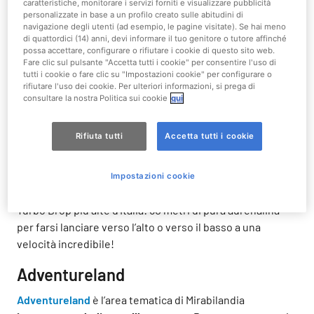
caratteristiche, monitorare i servizi forniti e visualizzare pubblicità
Race
, una montagna russa interattiva dove sei tu a
personalizzate in base a un profilo creato sulle abitudini di
decidere quando accelerare e frenare!
navigazione degli utenti (ad esempio, le pagine visitate). Se hai meno
di quattordici (14) anni, devi informare il tuo genitore o tutore affinché
Far West Valley
possa accettare, configurare o rifiutare i cookie di questo sito web.
Fare clic sul pulsante "Accetta tutti i cookie" per consentire l'uso di
tutti i cookie o fare clic su "Impostazioni cookie" per configurare o
E se ti dicessimo che a Mirabilandia è possibile viaggiare
rifiutare l'uso dei cookie. Per ulteriori informazioni, si prega di
nel tempo e catapultarsi nel far west per vivere
consultare la nostra Politica sui cookie
qui
un’avventura indimenticabile?
Far West Valley
è un’area a
tema composta da
9 attrazioni, 2 ristoranti e 1 negozio
.
Rifiuta tutti
Accetta tutti i cookie
Entra nella miniera di
Gold Digger
e prova a recuperare
l’oro perduto. Oppure, se sei amante delle forti emozioni,
Impostazioni cookie
sali su
Oil Tower 1
e
Oil Tower 2
, le torri Space Shot e
Turbo Drop più alte d’Italia: 60 metri di pura adrenalina
per farsi lanciare verso l’alto o verso il basso a una
velocità incredibile!
Adventureland
Adventureland
è l’area tematica di Mirabilandia