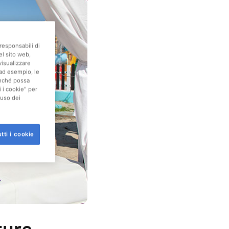
responsabili di
el sito web,
visualizzare
(ad esempio, le
finché possa
i i cookie" per
'uso dei
tti i cookie
ture