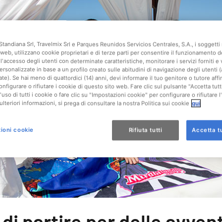
Standiana Srl, Travelmix Srl e Parques Reunidos Servicios Centrales, S.A., i soggetti 
web, utilizzano cookie proprietari e di terze parti per consentire il funzionamento d
l'accesso degli utenti con determinate caratteristiche, monitorare i servizi forniti e 
ersonalizzate in base a un profilo creato sulle abitudini di navigazione degli utenti 
ate). Se hai meno di quattordici (14) anni, devi informare il tuo genitore o tutore af
onfigurare o rifiutare i cookie di questo sito web. Fare clic sul pulsante "Accetta tutt
'uso di tutti i cookie o fare clic su "Impostazioni cookie" per configurare o rifiutare l
ulteriori informazioni, si prega di consultare la nostra Politica sui cookie
qui
ioni cookie
Rifiuta tutti
Accetta tu
 di partire per delle avven