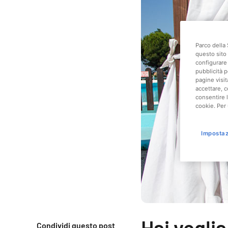
Parco della 
questo sito 
configurare 
pubblicità p
pagine visit
accettare, c
consentire l
cookie. Per 
Impostaz
Hai voglia
Condividi questo post