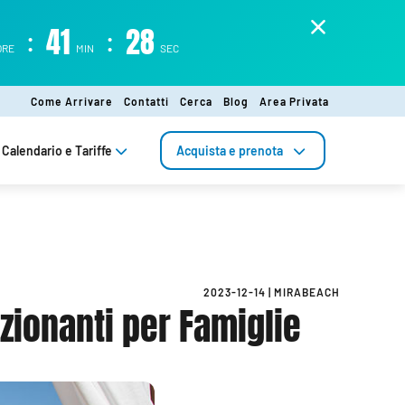
:
41
:
27
ORE
MIN
SEC
Come Arrivare
Contatti
Cerca
Blog
Area Privata
Calendario e Tariffe
Acquista e prenota
2023-12-14
|
MIRABEACH
zionanti per Famiglie