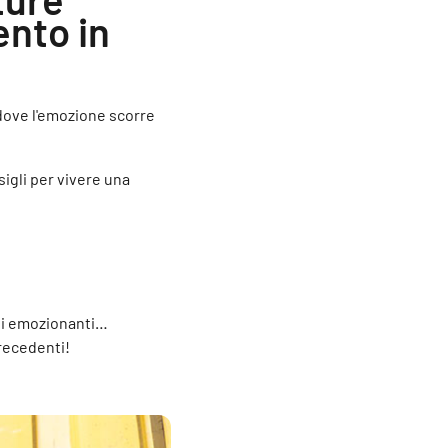
ento in
 dove l'emozione scorre
sigli per vivere una
voli emozionanti…
precedenti!