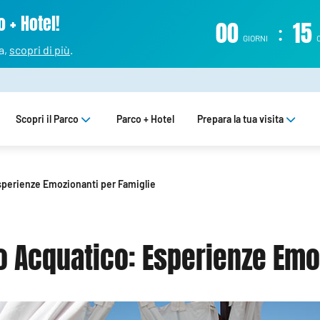
 + Hotel!
00
:
15
GIORNI
a,
scopri di più
.
Scopri il Parco
Parco + Hotel
Prepara la tua visita
sperienze Emozionanti per Famiglie
o Acquatico: Esperienze Emo