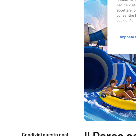
pubblicità p
pagine visit
accettare, c
consentire l
cookie. Per 
Impostaz
Il Parco 
Condividi questo post