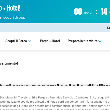
 + Hotel!
00
:
14
GIORNI
a,
scopri di più
.
C
Scopri il Parco
Parco + Hotel
Prepara la tua visita
ivertimento!
 riapre per un’estate di div
Standiana Srl, Travelmix Srl e Parques Reunidos Servicios Centrales, S.A., i soggetti 
web, utilizzano cookie proprietari e di terze parti per consentire il funzionamento d
l'accesso degli utenti con determinate caratteristiche, monitorare i servizi forniti e 