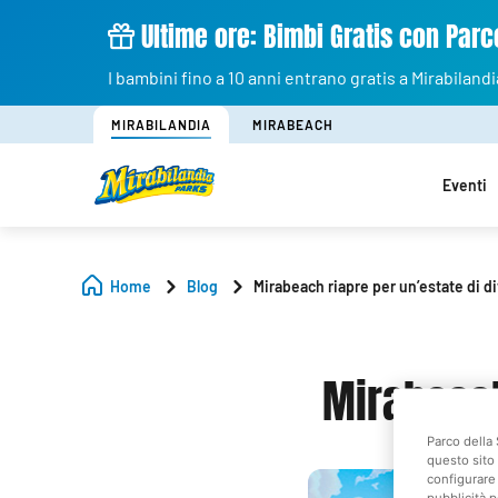
Ultime ore: Bimbi Gratis con Parco
I bambini fino a 10 anni entrano gratis a Mirabilandi
MIRABILANDIA
MIRABEACH
Eventi
Home
Blog
Mirabeach riapre per un’estate di d
Mirabeach
Parco della 
questo sito 
configurare 