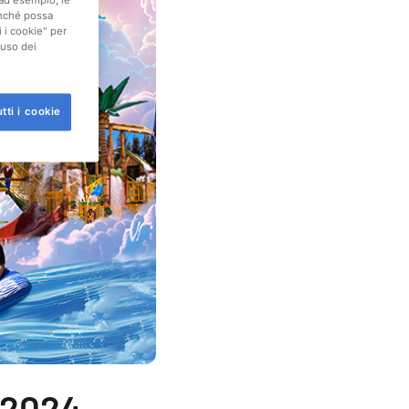
(ad esempio, le
finché possa
i i cookie" per
'uso dei
tti i cookie
n 2024