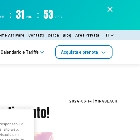
:
31
:
53
ORE
MIN
SEC
ome Arrivare
Contatti
Cerca
Blog
Area Privata
IT
Calendario e Tariffe
Acquista e prenota
2024-06-14
|
MIRABEACH
ertimento!
responsabili di
el sito web,
visualizzare