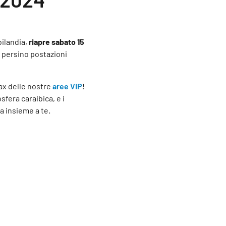
bilandia,
riapre sabato 15
e persino postazioni
ax delle nostre
aree VIP
!
sfera caraibica, e i
sa insieme a te.