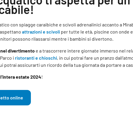
cabile!
uatico con spiagge caraibiche e scivoli adrenalinici accanto a Mira
i aspettano
attrazioni e scivoli
per tutte le età, piscine con onde 
nitori possono rilassarsi mentre i bambini si divertono.
o nel divertimento
e a trascorrere intere giornate immerso nel rel
 Parco i
ristoranti e chioschi
, in cui potrai fare un pranzo dall’atmo
ui potrai assicurarti un ricordo della tua giornata da portare a ca
r
l’intera estate 2024
!
ietto online