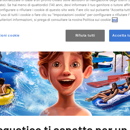
ersonalizzate in base a un profilo creato sulle abitudini di navigazione degli utenti 
ate). Se hai meno di quattordici (14) anni, devi informare il tuo genitore o tutore af
onfigurare o rifiutare i cookie di questo sito web. Fare clic sul pulsante "Accetta tutt
'uso di tutti i cookie o fare clic su "Impostazioni cookie" per configurare o rifiutare l
ulteriori informazioni, si prega di consultare la nostra Politica sui cookie
qui
ioni cookie
Rifiuta tutti
Accetta tu
acquatico ti aspetta per u