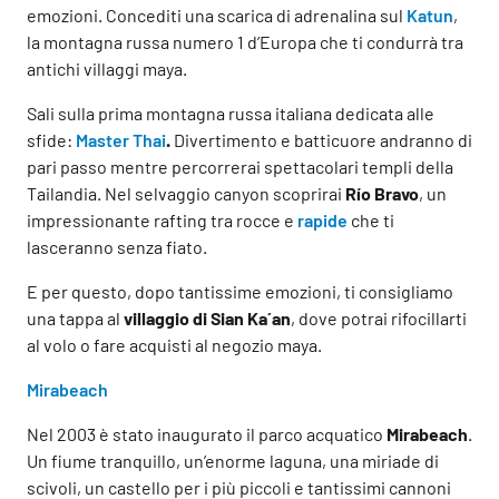
emozioni. Concediti una scarica di adrenalina sul
Katun
,
la montagna russa numero 1 d’Europa che ti condurrà tra
antichi villaggi maya.
Sali sulla prima montagna russa italiana dedicata alle
sfide:
Master Thai
.
Divertimento e batticuore andranno di
pari passo mentre percorrerai spettacolari templi della
Tailandia. Nel selvaggio canyon scoprirai
Río Bravo
, un
impressionante rafting tra rocce e
rapide
che ti
lasceranno senza fiato.
E per questo, dopo tantissime emozioni, ti consigliamo
una tappa al
villaggio di Sian Ka´an
, dove potrai rifocillarti
al volo o fare acquisti al negozio maya.
Mirabeach
Nel 2003 è stato inaugurato il parco acquatico
Mirabeach
.
Un fiume tranquillo, un’enorme laguna, una miriade di
scivoli, un castello per i più piccoli e tantissimi cannoni