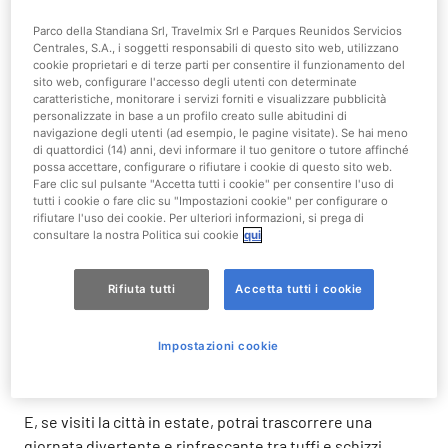
Inizia la giornata con una passeggiata in
Piazza del
Parco della Standiana Srl, Travelmix Srl e Parques Reunidos Servicios
Popolo
e ammira la sua architettura mentre siedi con la
Centrales, S.A., i soggetti responsabili di questo sito web, utilizzano
tua dolce metà su una delle sue tante panchine e i
cookie proprietari e di terze parti per consentire il funzionamento del
sito web, configurare l'accesso degli utenti con determinate
bambini si rincorrono intorno al Palazzo del Comune.
caratteristiche, monitorare i servizi forniti e visualizzare pubblicità
personalizzate in base a un profilo creato sulle abitudini di
In alternativa, potresti aspettarli sorseggiando un drink
navigazione degli utenti (ad esempio, le pagine visitate). Se hai meno
al bar. Da questa prospettiva, potrai ammirare
un
di quattordici (14) anni, devi informare il tuo genitore o tutore affinché
possa accettare, configurare o rifiutare i cookie di questo sito web.
bellissimo panorama dei santi patroni di Ravenna.
Fare clic sul pulsante "Accetta tutti i cookie" per consentire l'uso di
tutti i cookie o fare clic su "Impostazioni cookie" per configurare o
Cosa fare a Ravenna?
rifiutare l'uso dei cookie. Per ulteriori informazioni, si prega di
consultare la nostra Politica sui cookie
qui
Cosa ne pensi di trascorrere un’intera giornata a
Mirabilandia
? Questo Parco divertimenti, sito a Ravenna,
Rifiuta tutti
Accetta tutti i cookie
è una delle migliori alternative per godersi
un’indimenticabile giornata in famiglia. Tra i suoi oltre 30
Impostazioni cookie
ettari, potrai divertirti su
alcune tra le
montagne russe
più alte d’Europa.
E, se visiti la città in estate, potrai trascorrere una
giornata divertente e rinfrescante tra tuffi e schizzi