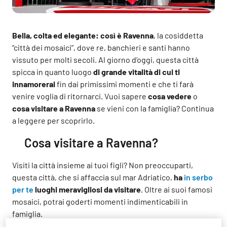
Bella, colta ed elegante: così è Ravenna
, la cosiddetta
“città dei mosaici”, dove re, banchieri e santi hanno
vissuto per molti secoli. Al giorno d’oggi, questa città
spicca in quanto luogo
di grande vitalità di cui ti
innamorerai
fin dai primissimi momenti e che ti farà
venire voglia di ritornarci. Vuoi sapere
cosa vedere
o
cosa visitare a Ravenna
se vieni con la famiglia? Continua
a leggere per scoprirlo.
Cosa visitare a Ravenna?
Visiti la città insieme ai tuoi figli? Non preoccuparti,
questa città, che si affaccia sul mar Adriatico,
ha
in serbo
per te
luoghi meravigliosi da visitare
. Oltre ai suoi famosi
mosaici, potrai goderti momenti indimenticabili in
famiglia.