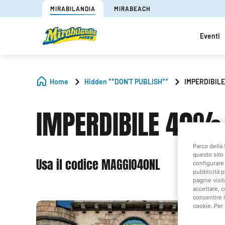
MIRABILANDIA
MIRABEACH
Eventi
Home
Hidden **DON'T PUBLISH**
IMPERDIBILE
IMPERDIBILE 40% 
Parco della 
questo sito 
Usa il codice MAGGIO40NL
configurare 
pubblicità p
pagine visit
accettare, c
consentire l
cookie. Per 