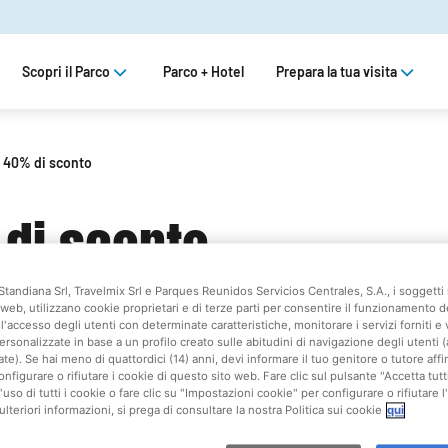
Scopri il Parco
Parco + Hotel
Prepara la tua visita
 40% di sconto
di sconto
Standiana Srl, Travelmix Srl e Parques Reunidos Servicios Centrales, S.A., i soggetti 
web, utilizzano cookie proprietari e di terze parti per consentire il funzionamento d
l'accesso degli utenti con determinate caratteristiche, monitorare i servizi forniti e 
ersonalizzate in base a un profilo creato sulle abitudini di navigazione degli utenti 
ate). Se hai meno di quattordici (14) anni, devi informare il tuo genitore o tutore af
onfigurare o rifiutare i cookie di questo sito web. Fare clic sul pulsante "Accetta tutt
'uso di tutti i cookie o fare clic su "Impostazioni cookie" per configurare o rifiutare l
Tutto il divertimento di Mirabilandia a una tariffa speciale! 
ulteriori informazioni, si prega di consultare la nostra Politica sui cookie
qui
uno
sconto del 40%
sul tuo biglietto di ingresso a Mirabilan