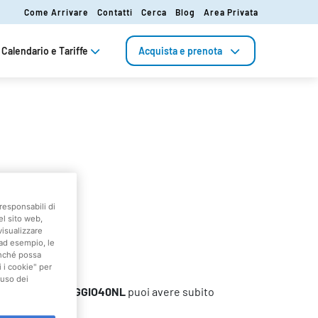
Come Arrivare
Contatti
Cerca
Blog
Area Privata
Calendario e Tariffe
Acquista e prenota
responsabili di
el sito web,
visualizzare
(ad esempio, le
finché possa
i i cookie" per
'uso dei
Con il codice
MAGGIO40NL
puoi avere subito
dia.