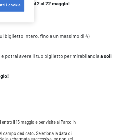
o a tua scelta dal 2 al 22 maggio!
tti i cookie
ul biglietto intero, fino a un massimo di 4)
o
e potrai avere il tuo biglietto per mirabilandia
a soli
ggio!
i entro il 15 maggio e per visite al Parco in
nel campo dedicato. Seleziona la data di
a. Nella schermata successiva, se non sei