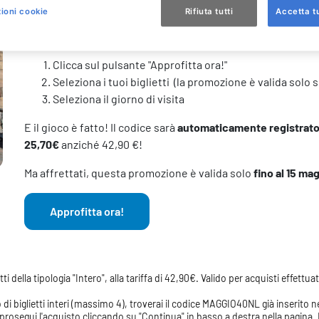
Acquista dal 2 maggio al 15 maggio, e vieni al Parco
un giorn
ioni cookie
Rifiuta tutti
Accetta tu
Cosa aspetti!?
Clicca sul pulsante "Approfitta ora!"
Seleziona i tuoi biglietti (la promozione è valida solo s
Seleziona il giorno di visita
E il gioco è fatto! Il codice sarà
automaticamente registrat
25,70€
anziché 42,90 €!
Ma affrettati, questa promozione è valida solo
fino al 15 ma
Approfitta ora!
i della tipologia "Intero", alla tariffa di 42,90€. Valido per acquisti effettuat
 di biglietti interi (massimo 4), troverai il codice MAGGIO40NL già inserito 
- e prosegui l'acquisto cliccando su "Continua" in basso a destra nella pagin