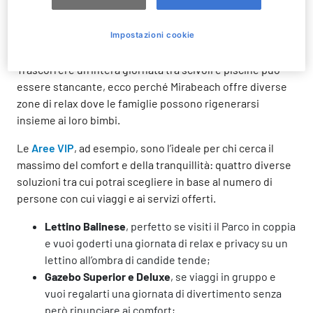
Zone di riposo e relax per
Impostazioni cookie
genitori e figli
Trascorrere un’intera giornata tra scivoli e piscine può
essere stancante, ecco perché Mirabeach offre diverse
zone di relax dove le famiglie possono rigenerarsi
insieme ai loro bimbi.
Le
Aree VIP
, ad esempio, sono l’ideale per chi cerca il
massimo del comfort e della tranquillità: quattro diverse
soluzioni tra cui potrai scegliere in base al numero di
persone con cui viaggi e ai servizi offerti.
Lettino Balinese
, perfetto se visiti il Parco in coppia
e vuoi goderti una giornata di relax e privacy su un
lettino all’ombra di candide tende;
Gazebo Superior e Deluxe
, se viaggi in gruppo e
vuoi regalarti una giornata di divertimento senza
però rinunciare ai comfort;