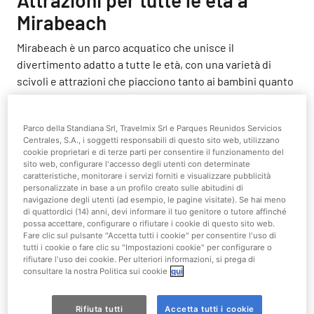
Attrazioni per tutte le età a
Mirabeach
Mirabeach è un parco acquatico che unisce il
divertimento adatto a tutte le età, con una varietà di
scivoli e attrazioni che piacciono tanto ai bambini quanto
agli adulti.
Dai giochi d’acqua più tranquilli, ideali per i più piccoli, agli
Parco della Standiana Srl, Travelmix Srl e Parques Reunidos Servicios
Centrales, S.A., i soggetti responsabili di questo sito web, utilizzano
scivoli emozionanti per i più grandi, qui ogni membro della
cookie proprietari e di terze parti per consentire il funzionamento del
famiglia troverà l’attività perfetta per divertirsi.
sito web, configurare l'accesso degli utenti con determinate
caratteristiche, monitorare i servizi forniti e visualizzare pubblicità
Alcune tra le attrazioni più visitate sono
Rumba
, il
personalizzate in base a un profilo creato sulle abitudini di
navigazione degli utenti (ad esempio, le pagine visitate). Se hai meno
percorso di squadra su gommoncini all’interno di un tubo
di quattordici (14) anni, devi informare il tuo genitore o tutore affinché
d’acqua. Ma anche
Los Rapidos
, uno scivolo multipista
possa accettare, configurare o rifiutare i cookie di questo sito web.
Fare clic sul pulsante "Accetta tutti i cookie" per consentire l'uso di
per sfidare i tuoi amici a bordo di un materassino
tutti i cookie o fare clic su "Impostazioni cookie" per configurare o
speciale. Se invece ti piace il brivido della velocità, prova
rifiutare l'uso dei cookie. Per ulteriori informazioni, si prega di
Salto Tropical
, un doppio scivolo che parte da una
consultare la nostra Politica sui cookie
qui
piattaforma alta 10 metri, perfetto per chi non vede l’ora
di lanciarsi in una discesa emozionante.
Rifiuta tutti
Accetta tutti i cookie