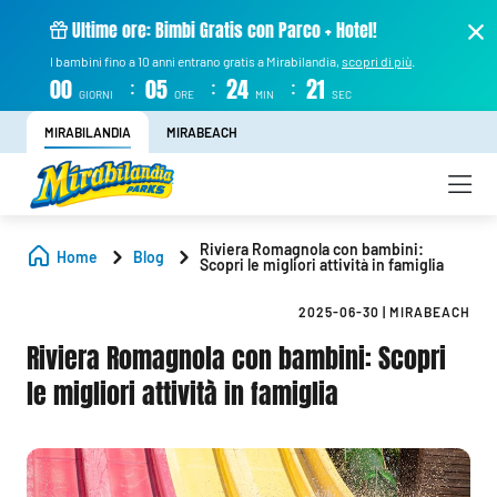
Ultime ore: Bimbi Gratis con Parco + Hotel!
I bambini fino a 10 anni entrano gratis a Mirabilandia,
scopri di più
.
:
:
:
00
05
24
21
GIORNI
ORE
MIN
SEC
MIRABILANDIA
MIRABEACH
Riviera Romagnola con bambini:
Home
Blog
Scopri le migliori attività in famiglia
2025-06-30
|
MIRABEACH
Riviera Romagnola con bambini: Scopri
le migliori attività in famiglia