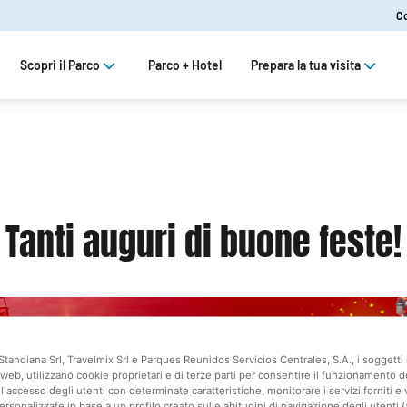
C
Scopri il Parco
Parco + Hotel
Prepara la tua visita
Tanti auguri di buone feste!
Standiana Srl, Travelmix Srl e Parques Reunidos Servicios Centrales, S.A., i soggetti 
web, utilizzano cookie proprietari e di terze parti per consentire il funzionamento d
l'accesso degli utenti con determinate caratteristiche, monitorare i servizi forniti e 
ersonalizzate in base a un profilo creato sulle abitudini di navigazione degli utenti 