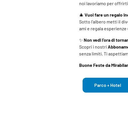
noi lavoriamo per offrir
🎄
Vuoi fare un regalo i
Sotto l’albero metti il d
ami e regala esperienze
✨
Non vedi l’ora di torna
Scopri i nostri
Abboname
senza limiti. Ti aspetti
Buone Feste da Mirabila
Parco + Hotel