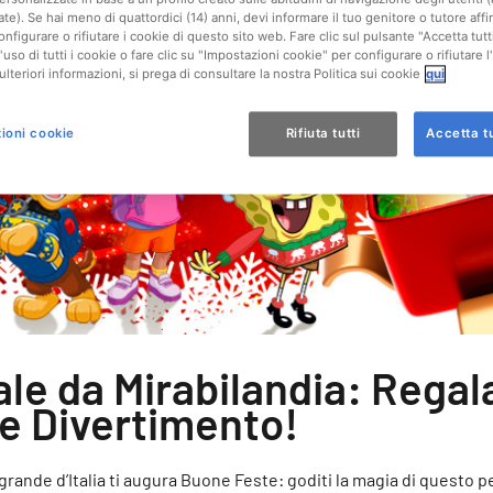
ate). Se hai meno di quattordici (14) anni, devi informare il tuo genitore o tutore af
onfigurare o rifiutare i cookie di questo sito web. Fare clic sul pulsante "Accetta tutt
'uso di tutti i cookie o fare clic su "Impostazioni cookie" per configurare o rifiutare l
ulteriori informazioni, si prega di consultare la nostra Politica sui cookie
qui
ioni cookie
Rifiuta tutti
Accetta tu
le da Mirabilandia: Regal
e Divertimento!
 grande d’Italia ti augura Buone Feste: goditi la magia di questo