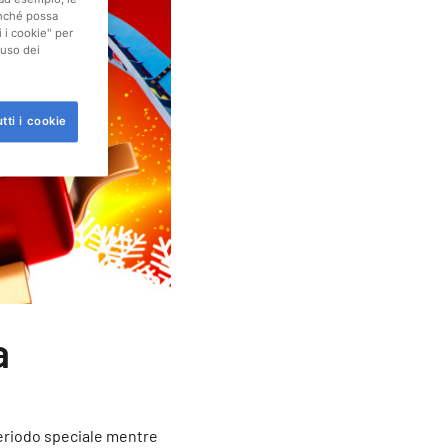
finché possa
i i cookie" per
'uso dei
tti i cookie
a
 periodo speciale mentre