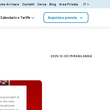
ome Arrivare
Contatti
Cerca
Blog
Area Privata
IT
Calendario e Tariffe
Acquista e prenota
2025-12-03
|
MIRABILANDIA
responsabili di
el sito web,
visualizzare
(ad esempio, le