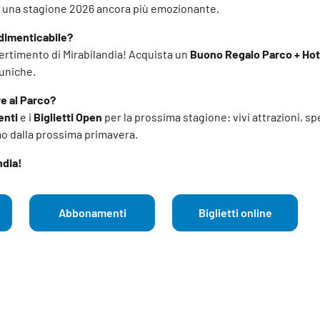
ti una stagione 2026 ancora più emozionante.
ndimenticabile?
ivertimento di Mirabilandia! Acquista un
Buono Regalo Parco + Hot
 uniche.
re al Parco?
nti
e i
Biglietti Open
per la prossima stagione: vivi attrazioni, sp
amo dalla prossima primavera.
ndia!
Abbonamenti
Biglietti online