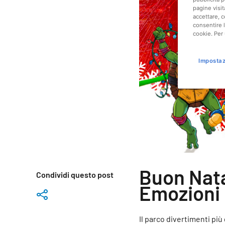
pagine visit
accettare, c
consentire l
cookie. Per 
Impostaz
Buon Nata
Condividi questo post
Emozioni 
Il parco divertimenti più