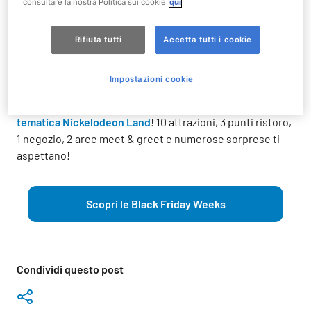
consultare la nostra Politica sui cookie
qui
Sconti fino al 40€
sugli Abbonamenti 2025!
Rifiuta tutti
Accetta tutti i cookie
Sconti oltre il 20%
sui Biglietti a Data Aperta!
Sconto del 10%
per i Buoni Regalo Parco + Hotel!
Impostazioni cookie
Gli sconti sono validi fino al 2 dicembre 2024.
In arrivo al Parco la prossima stagione la
nuova area
tematica Nickelodeon Land
! 10 attrazioni, 3 punti ristoro,
1 negozio, 2 aree meet & greet e numerose sorprese ti
aspettano!
Scopri le Black Friday Weeks
Condividi questo post