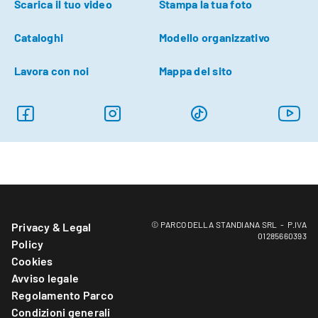
Scarica il tuo video
Stampa la tua foto
Cataloghi
Modello organizzativo
Lavora con noi
Mappa del sito
© PARCO DELLA STANDIANA SRL - P.IVA
Privacy & Legal
01285660393
Policy
Cookies
Avviso legale
Regolamento Parco
Condizioni generali