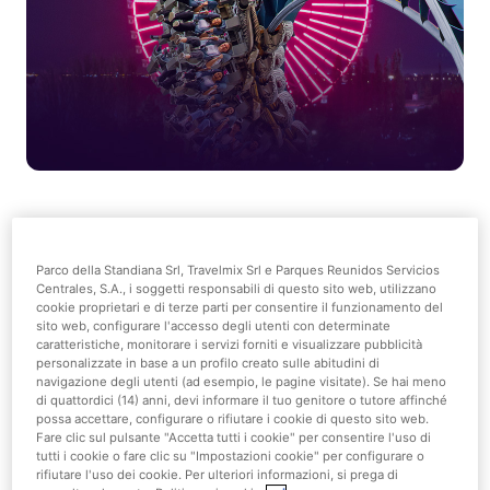
Approfitta degli sconti speciali
delle Black Friday Weeks, fino al
Parco della Standiana Srl, Travelmix Srl e Parques Reunidos Servicios
Centrales, S.A., i soggetti responsabili di questo sito web, utilizzano
2 dicembre 2024!
cookie proprietari e di terze parti per consentire il funzionamento del
sito web, configurare l'accesso degli utenti con determinate
caratteristiche, monitorare i servizi forniti e visualizzare pubblicità
Non lasciarti scappare le offerte delle
Black Friday
personalizzate in base a un profilo creato sulle abitudini di
Weeks
di Mirabilandia. Preparati a un 2025 ricco di
navigazione degli utenti (ad esempio, le pagine visitate). Se hai meno
di quattordici (14) anni, devi informare il tuo genitore o tutore affinché
emozioni e adrenalina!
possa accettare, configurare o rifiutare i cookie di questo sito web.
Fare clic sul pulsante "Accetta tutti i cookie" per consentire l'uso di
tutti i cookie o fare clic su "Impostazioni cookie" per configurare o
Assicurati subito il tuo ingresso al Parco a un prezzo
rifiutare l'uso dei cookie. Per ulteriori informazioni, si prega di
imperdibile: