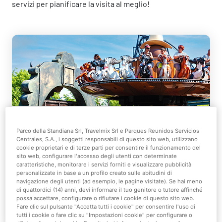
servizi
per pianificare la visita al meglio!
Organizza la tua visita
Parco della Standiana Srl, Travelmix Srl e Parques Reunidos Servicios
Centrales, S.A., i soggetti responsabili di questo sito web, utilizzano
cookie proprietari e di terze parti per consentire il funzionamento del
Progetta in anticipo la tua giornata a Mirabilandia
sito web, configurare l'accesso degli utenti con determinate
per massimizzare il divertimento.
caratteristiche, monitorare i servizi forniti e visualizzare pubblicità
personalizzate in base a un profilo creato sulle abitudini di
navigazione degli utenti (ad esempio, le pagine visitate). Se hai meno
di quattordici (14) anni, devi informare il tuo genitore o tutore affinché
Scopri di più
possa accettare, configurare o rifiutare i cookie di questo sito web.
Fare clic sul pulsante "Accetta tutti i cookie" per consentire l'uso di
tutti i cookie o fare clic su "Impostazioni cookie" per configurare o