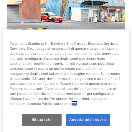
Parco della Standiana Srl, Travelmix Srl e Parques Reunidos Servicios
Centrales, S.A., i soggetti responsabili di questo sito web, utilizzano
cookie proprietari e di terze parti per consentire il funzionamento del
sito web, configurare l'accesso degli utenti con determinate
caratteristiche, monitorare i servizi forniti e visualizzare pubblicità
personalizzate in base a un profilo creato sulle abitudini di
navigazione degli utenti (ad esempio, le pagine visitate). Se hai meno
di quattordici (14) anni, devi informare il tuo genitore o tutore affinché
possa accettare, configurare o rifiutare i cookie di questo sito web.
Fare clic sul pulsante "Accetta tutti i cookie" per consentire l'uso di
tutti i cookie o fare clic su "Impostazioni cookie" per configurare o
rifiutare l'uso dei cookie. Per ulteriori informazioni, si prega di
consultare la nostra Politica sui cookie
qui
Esperienza
Posti riservati
The Walking Dead
Rifiuta tutti
Accetta tutti i cookie