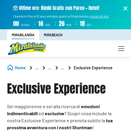
Ultime ore: Bimbi Gratis con Parco + Hotel!
I bambini fino a 10 anni entrano gratis a Mirabilandia,
scopri di più
.
:
:
:
00
16
26
17
GIORNI
ORE
MIN
SEC
MIRABILANDIA
MIRABEACH
Home
...
...
...
Exclusive Experience
Exclusive Experience
Sei maggiorenne e sei alla ricerca di
emozioni
indimenticabili
ed
esclusive
? Scopri cosa include la
nostra Exclusive Experience e prenota subito la
tua
prossima avventura con i nostri Stuntman
!