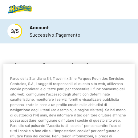
Account
3
/
5
Successivo:
Pagamento
Hai problemi durante il login?
Parco della Standiana Srl, Travelmix Srl e Parques Reunidos Servicios
Per acquistare i biglietti è necessario avere un account,
Centrales, S.A., i soggetti responsabili di questo sito web, utilizzano
se non ne hai ancora uno
registrati qui
.
cookie proprietari e di terze parti per consentire il funzionamento del
sito web, configurare l'accesso degli utenti con determinate
caratteristiche, monitorare i servizi forniti e visualizzare pubblicità
Altrimenti accedi con e-mail e password.
personalizzate in base a un profilo creato sulle abitudini di
navigazione degli utenti (ad esempio, le pagine visitate). Se hai meno
di quattordici (14) anni, devi informare il tuo genitore o tutore affinché
possa accettare, configurare o rifiutare i cookie di questo sito web.
Fare clic sul pulsante "Accetta tutti i cookie" per consentire l'uso di
tutti i cookie o fare clic su "Impostazioni cookie" per configurare o
Telefono cellulare
rifiutare l'uso dei cookie. Per ulteriori informazioni, si prega di