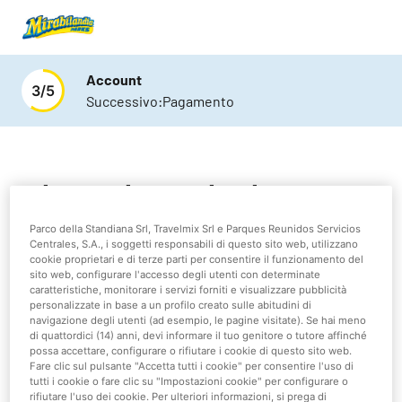
Account
3
/
5
Successivo:
Pagamento
Hai problemi durante il login?
Parco della Standiana Srl, Travelmix Srl e Parques Reunidos Servicios
Per acquistare i biglietti è necessario avere un account,
Centrales, S.A., i soggetti responsabili di questo sito web, utilizzano
se non ne hai ancora uno
registrati qui
.
cookie proprietari e di terze parti per consentire il funzionamento del
sito web, configurare l'accesso degli utenti con determinate
caratteristiche, monitorare i servizi forniti e visualizzare pubblicità
Altrimenti accedi con e-mail e password.
personalizzate in base a un profilo creato sulle abitudini di
navigazione degli utenti (ad esempio, le pagine visitate). Se hai meno
di quattordici (14) anni, devi informare il tuo genitore o tutore affinché
possa accettare, configurare o rifiutare i cookie di questo sito web.
Fare clic sul pulsante "Accetta tutti i cookie" per consentire l'uso di
tutti i cookie o fare clic su "Impostazioni cookie" per configurare o
Telefono cellulare
rifiutare l'uso dei cookie. Per ulteriori informazioni, si prega di