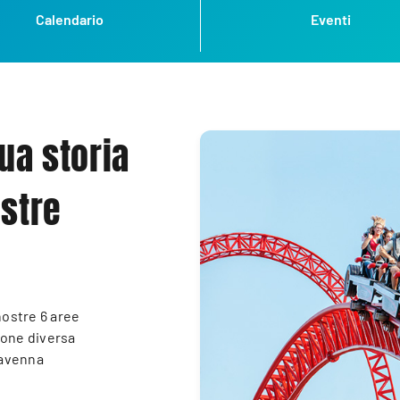
Calendario
Eventi
tua storia
ostre
 nostre 6 aree
ione diversa
 Ravenna