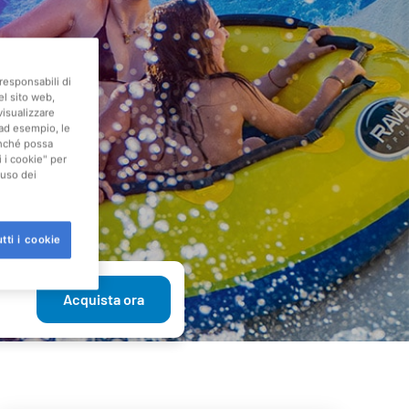
responsabili di
el sito web,
visualizzare
(ad esempio, le
finché possa
i i cookie" per
'uso dei
tti i cookie
Acquista ora