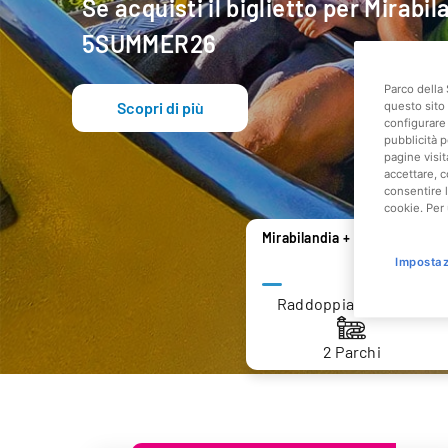
Se acquisti il biglietto per Mirabi
5SUMMER26
Parco della 
Scopri di più
questo sito 
configurare 
pubblicità p
pagine visit
accettare, c
consentire l
cookie. Per 
Mirabilandia + Mirabeach
Impostaz
Raddoppia il divertimen
2 Parchi