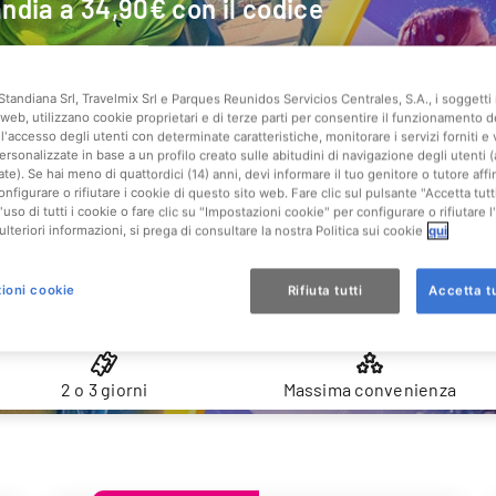
landia a 34,90€ con il codice
Standiana Srl, Travelmix Srl e Parques Reunidos Servicios Centrales, S.A., i soggetti 
web, utilizzano cookie proprietari e di terze parti per consentire il funzionamento d
l'accesso degli utenti con determinate caratteristiche, monitorare i servizi forniti e 
ersonalizzate in base a un profilo creato sulle abitudini di navigazione degli utenti 
ate). Se hai meno di quattordici (14) anni, devi informare il tuo genitore o tutore af
onfigurare o rifiutare i cookie di questo sito web. Fare clic sul pulsante "Accetta tutt
'uso di tutti i cookie o fare clic su "Impostazioni cookie" per configurare o rifiutare l
ulteriori informazioni, si prega di consultare la nostra Politica sui cookie
qui
Parco + Hotel
Biglietto Mirabilandia
Biglietto serale
ioni cookie
Rifiuta tutti
Accetta tu
Bimbi Gratis al Parco
Dalle ore 17:00
to con il biglietto combinato per Mirabilandia e Mirabeach!
2 o 3 giorni
Massima convenienza