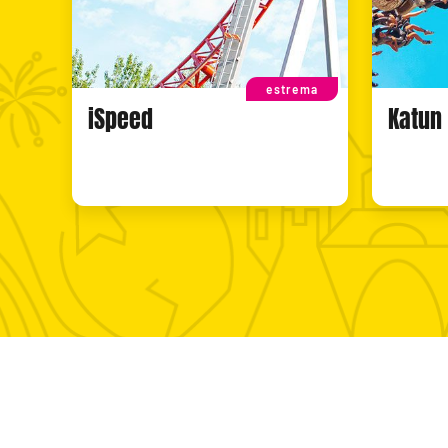
estrema
iSpeed
Katun