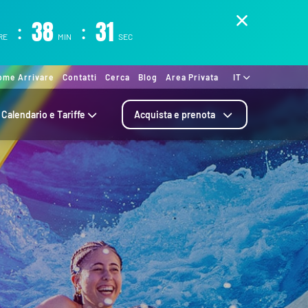
:
38
:
30
RE
MIN
SEC
ome Arrivare
Contatti
Cerca
Blog
Area Privata
IT
Calendario e Tariffe
Acquista e prenota