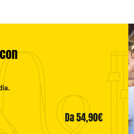
 con
dia.
Da 54,90€