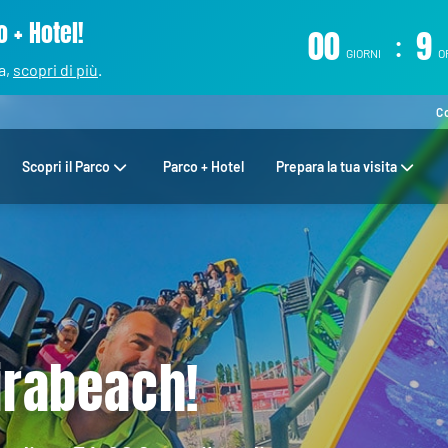
 + Hotel!
00
:
9
GIORNI
O
a,
scopri di più
.
C
Scopri il Parco
Parco + Hotel
Prepara la tua visita
irabeach!