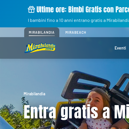
Ultime ore: Bimbi Gratis con Parco
I bambini fino a 10 anni entrano gratis a Mirabilandi
MIRABILANDIA
MIRABEACH
Eventi
Mirabilandia
Entra gratis a M