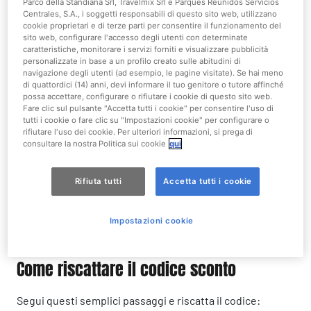
Promozione non valida per lo stesso giorno di acquisto.
Parco della Standiana Srl, Travelmix Srl e Parques Reunidos Servicios
Centrales, S.A., i soggetti responsabili di questo sito web, utilizzano
cookie proprietari e di terze parti per consentire il funzionamento del
sito web, configurare l'accesso degli utenti con determinate
caratteristiche, monitorare i servizi forniti e visualizzare pubblicità
personalizzate in base a un profilo creato sulle abitudini di
navigazione degli utenti (ad esempio, le pagine visitate). Se hai meno
di quattordici (14) anni, devi informare il tuo genitore o tutore affinché
possa accettare, configurare o rifiutare i cookie di questo sito web.
Fare clic sul pulsante "Accetta tutti i cookie" per consentire l'uso di
tutti i cookie o fare clic su "Impostazioni cookie" per configurare o
rifiutare l'uso dei cookie. Per ulteriori informazioni, si prega di
consultare la nostra Politica sui cookie
qui
Rifiuta tutti
Accetta tutti i cookie
Impostazioni cookie
Come riscattare il codice sconto
Segui questi semplici passaggi e riscatta il codice: